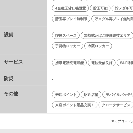
4金種玉貸し機設置
貯玉可能
貯メダル可
貯玉再プレイ無制限
貯メダル再プレイ無制
設備
喫煙スペース
加熱式たばこ喫煙遊技エリア
手荷物ロッカー
冷蔵ロッカー
サービス
携帯電話充電可能
電波受信良好
Wi-Fi
防災
-
その他
来店ポイント
駅近店舗
モバイルバッテ
来店ポイント景品充実！
クロークサービス
「マップコード」