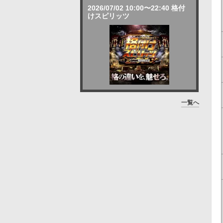
2026/07/02 10:00〜22:40 格付
けスピリッツ
一覧へ