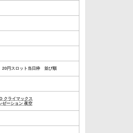
、20円スロット当日枠 並び順
D クライマックス
シゼーション 夜空