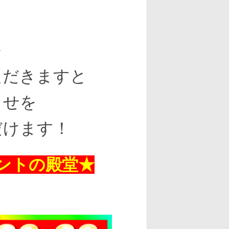
を
ただきますと
らせを
だけます！
ントの殿堂★