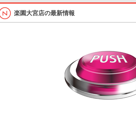
楽園大宮店の最新情報