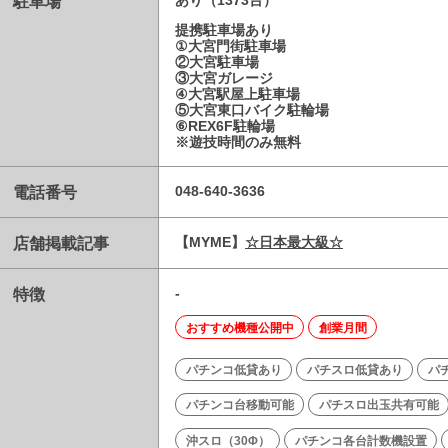
駐車場
あり（1373台）
提携駐車場あり
①大宮門街駐車場
②大宮駐車場
③大宮ガレージ
④大宮駅屋上駐車場
⑤大宮東口バイク駐輪場
⑥REX6F駐輪場
※遊技時間のみ無料
電話番号
048-640-3636
店舗掲載記事
【MYME】
☆日本最大級☆
特徴
-
おすすめ機種公開中
創業月間
パチンコ低貸あり
パチスロ低貸あり
パ
パチンコ台移動可能
パチスロ出玉共有可能
沖スロ（30Φ）
パチンコ各台計数機設置