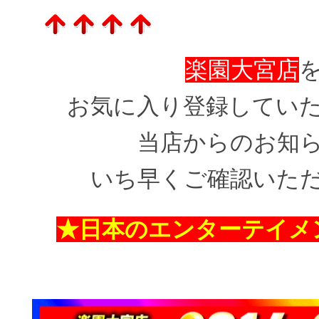
楽園大宮店
お気に入り登録してい
当店からのお知
いち早くご確認いた
★日本のエンターテイメ