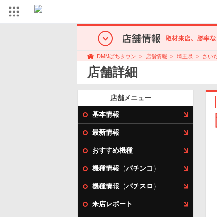
店舗情報
埼玉県
さい
DMMぱちタウン
店舗詳細
店舗メニュー
基本情報
最新情報
おすすめ機種
機種情報（パチンコ）
機種情報（パチスロ）
来店レポート