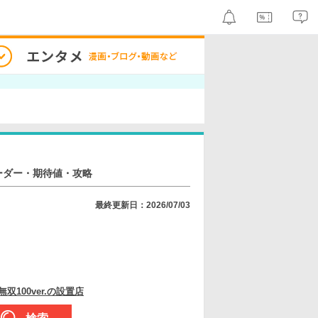
ーダー・期待値・攻略
最終更新日：2026/07/03
双100ver.の設置店