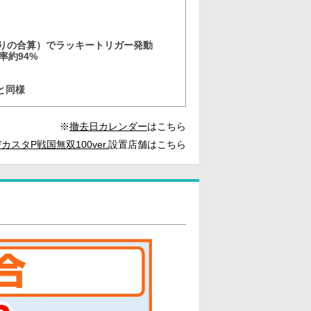
当りの合算）でラッキートリガー発動
率約94%
と同様
※
撤去日カレンダー
はこちら
カスタP戦国無双100ver.
設置店舗はこちら