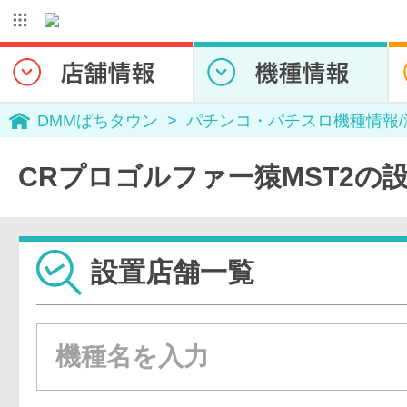
DMMぱちタウン
パチンコ・パチスロ機種情報
CRプロゴルファー猿MST2の
設置店舗一覧