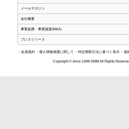
メールマガジン
会社概要
事業提携・事業譲渡(M&A)
プレスリリース
・会員規約
・個人情報保護に関して
・特定商取引法に基づく表示
・規
Copyright © since 1998 DMM All Rights Reserve