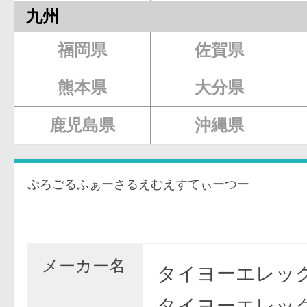
九州
福岡県
佐賀県
熊本県
大分県
鹿児島県
沖縄県
ぷろごるふぁーさるえむえすてぃーつー
メーカー名
タイヨーエレッ
タイヨーエレック