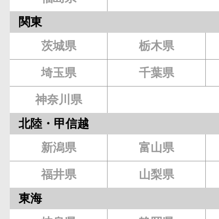
関東
茨城県
栃木県
埼玉県
千葉県
神奈川県
北陸・甲信越
新潟県
富山県
福井県
山梨県
東海