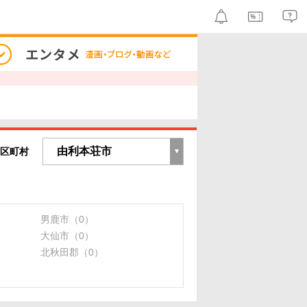
区町村
男鹿市（0）
大仙市（0）
北秋田郡（0）