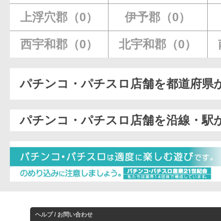
上浮穴郡（0）
伊予郡（0）
西宇和郡（0）
北宇和郡（0）
パチンコ・パチスロ店舗を都道府県
パチンコ・パチスロ店舗を沿線・駅
ヘルプ / お問い合わせ