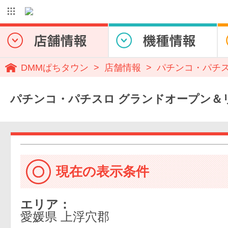
DMMぱちタウン
店舗情報
パチンコ・パチ
パチンコ・パチスロ グランドオープン＆
現在の表示条件
エリア：
愛媛県 上浮穴郡