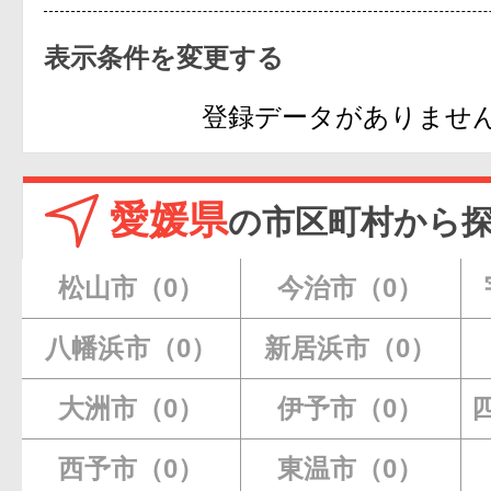
登録データがありませ
愛媛県
の市区町村から
松山市（0）
今治市（0）
八幡浜市（0）
新居浜市（0）
大洲市（0）
伊予市（0）
西予市（0）
東温市（0）