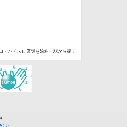
ンコ・パチスロ店舗を沿線・駅から探す
報
ガジン