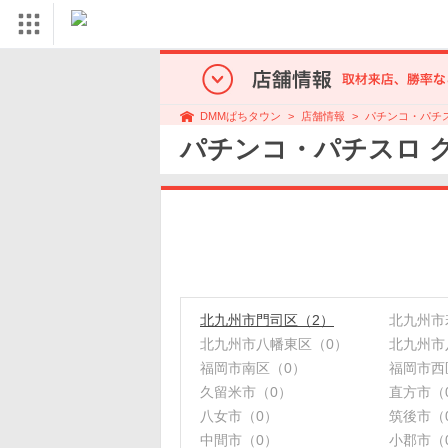
店舗情報
パチンコ・パチ
DMMぱちタウン
パチンコ・パチスロ 
北九州市門司区（2）
北九州市
北九州市八幡東区（0）
北九州市
福岡市南区（0）
福岡市西
久留米市（0）
直方市（
八女市（0）
筑後市（
中間市（0）
小郡市（