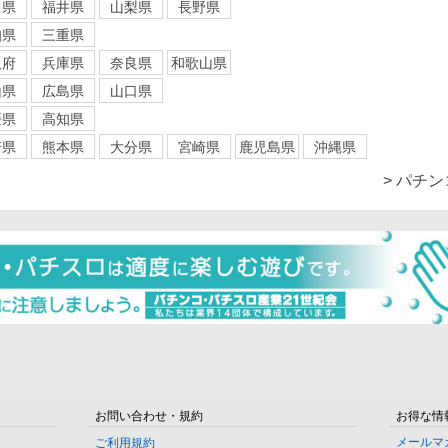
川県
福井県
山梨県
長野県
知県
三重県
阪府
兵庫県
奈良県
和歌山県
山県
広島県
山口県
媛県
高知県
崎県
熊本県
大分県
宮崎県
鹿児島県
沖縄県
> パチ
お問い合わせ・規約
お得な情
メールマ
ご利用規約