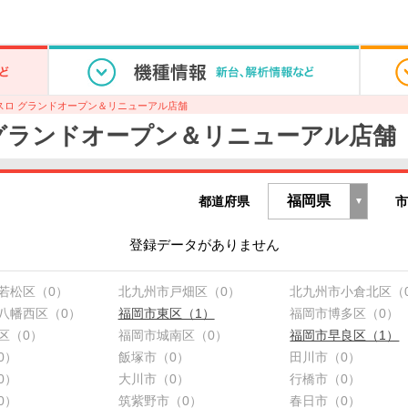
スロ グランドオープン＆リニューアル店舗
グランドオープン＆リニューアル店舗
都道府県
市
登録データがありません
若松区（0）
北九州市戸畑区（0）
北九州市小倉北区（
八幡西区（0）
福岡市東区（1）
福岡市博多区（0）
区（0）
福岡市城南区（0）
福岡市早良区（1）
0）
飯塚市（0）
田川市（0）
0）
大川市（0）
行橋市（0）
0）
筑紫野市（0）
春日市（0）