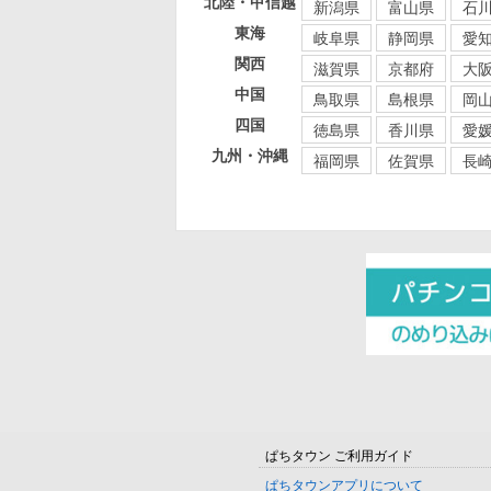
北陸・甲信越
新潟県
富山県
石
東海
岐阜県
静岡県
愛
関西
滋賀県
京都府
大
中国
鳥取県
島根県
岡
四国
徳島県
香川県
愛
九州・沖縄
福岡県
佐賀県
長
ぱちタウン ご利用ガイド
ぱちタウンアプリについて