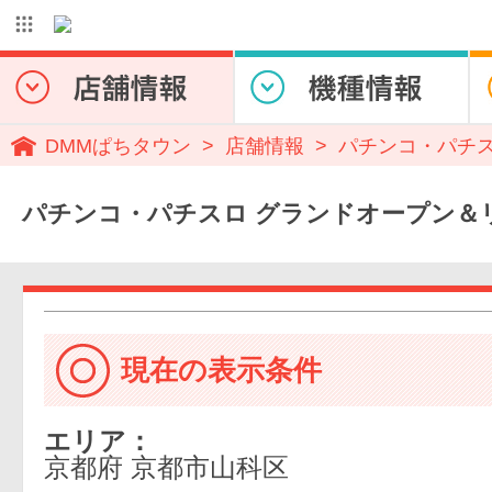
DMMぱちタウン
店舗情報
パチンコ・パチ
パチンコ・パチスロ グランドオープン＆
現在の表示条件
エリア：
京都府 京都市山科区