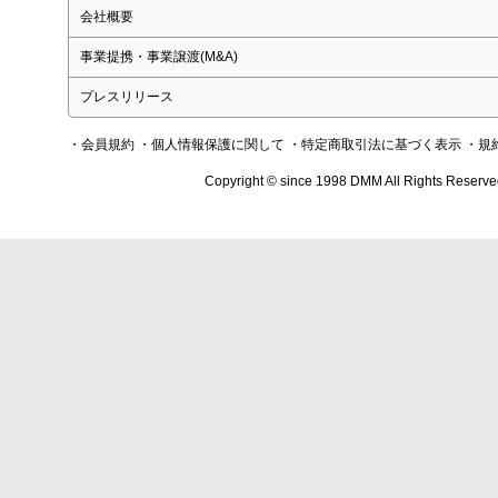
会社概要
事業提携・事業譲渡(M&A)
プレスリリース
・会員規約
・個人情報保護に関して
・特定商取引法に基づく表示
・規
Copyright © since 1998 DMM All Rights Reserve