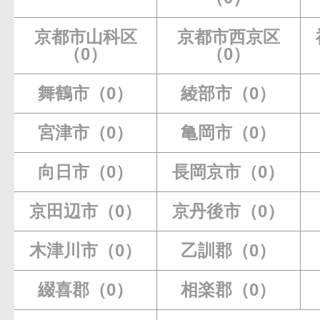
京都市山科区
京都市西京区
（0）
（0）
舞鶴市（0）
綾部市（0）
宮津市（0）
亀岡市（0）
向日市（0）
長岡京市（0）
京田辺市（0）
京丹後市（0）
木津川市（0）
乙訓郡（0）
綴喜郡（0）
相楽郡（0）