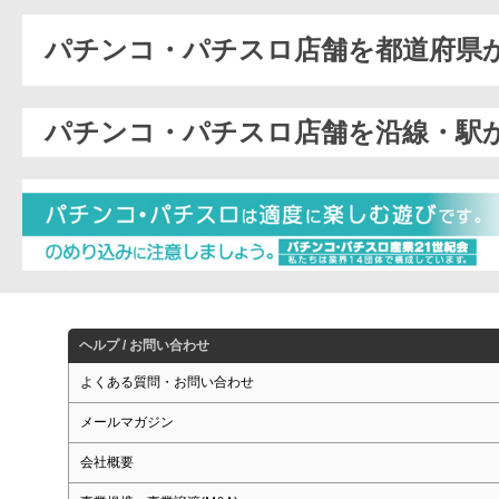
パチンコ・パチスロ店舗を都道府県
パチンコ・パチスロ店舗を沿線・駅
ヘルプ / お問い合わせ
よくある質問・お問い合わせ
メールマガジン
会社概要