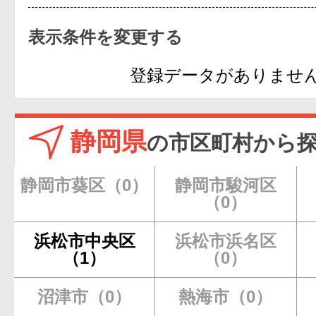
登録データがありませ
静岡県
の市区町村から
静岡市葵区（0）
静岡市駿河区
（0）
浜松市中央区
浜松市浜名区
（1）
（0）
沼津市（0）
熱海市（0）