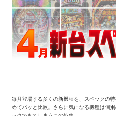
毎月登場する多くの新機種を、スペックの特
めてパッと比較。さらに気になる機種は個別
ックできてしまうこの特集。