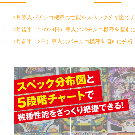
4月導入パチンコ機種の性能をスペック分布図で
4月後半（17or24日）導入のパチンコ機種を個別
4月前半（3日）導入のパチンコ機種を個別に分析