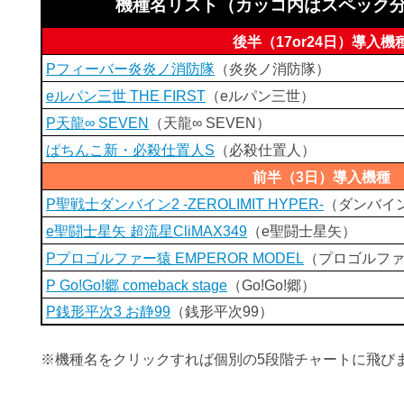
機種名リスト（カッコ内はスペック
後半（17or24日）導入機
Pフィーバー炎炎ノ消防隊
（炎炎ノ消防隊）
eルパン三世 THE FIRST
（eルパン三世）
P天龍∞ SEVEN
（天龍∞ SEVEN）
ぱちんこ新・必殺仕置人S
（必殺仕置人）
前半（3日）導入機種
P聖戦士ダンバイン2 -ZEROLIMIT HYPER-
（ダンバイ
e聖闘士星矢 超流星CliMAX349
（e聖闘士星矢）
Pプロゴルファー猿 EMPEROR MODEL
（プロゴルフ
P Go!Go!郷 comeback stage
（Go!Go!郷）
P銭形平次3 お静99
（銭形平次99）
※機種名をクリックすれば個別の5段階チャートに飛び