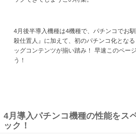
4月後半導入機種は4機種で、パチンコでお
殺仕置人』に加えて、初のパチンコ化となる
ッグコンテンツが揃い踏み！ 早速このペー
う！
4月導入パチンコ機種の性能をス
ック！