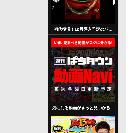
初代復活！12月導入予定のパ…
気になる動画がきっと見つかる…