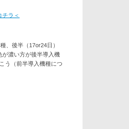
コチラ＜
、後半（17or24日）
色が濃い方が後半導入機
こう（前半導入機種につ