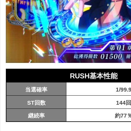
RUSH基本性能
当選確率
1/99.
ST回数
144
継続率
約77