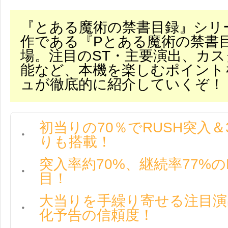
『とある魔術の禁書目録』シリ
作である『Pとある魔術の禁書
場。注目のST・主要演出、カ
能など、本機を楽しむポイント
ュが徹底的に紹介していくぞ！
初当りの70％でRUSH突入＆
りも搭載！
突入率約70%、継続率77%の
目！
大当りを手繰り寄せる注目演
化予告の信頼度！