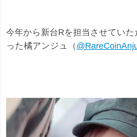
今年から新台Rを担当させていた
った橘アンジュ（
@RareCoinAnj