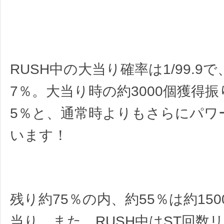
RUSH中の大当り確率は1/99.9
7％。
大当り時の約3000個獲得振
5％と、通常時よりもさらにパワ
います！
残り約75％の内、約55％は約15
当り。また、RUSH中はST回数