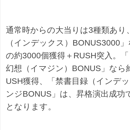
通常時からの大当りは3種類あり
（インデックス）BONUS3000
の約3000個獲得＋RUSH突入。
幻想（イマジン）BONUS」なら約
USH獲得、「禁書目録（インデ
ンジBONUS」は、昇格演出成功で
となります。