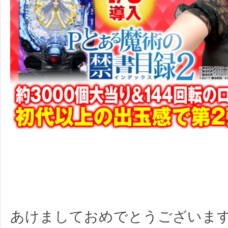
あけましておめでとうございま