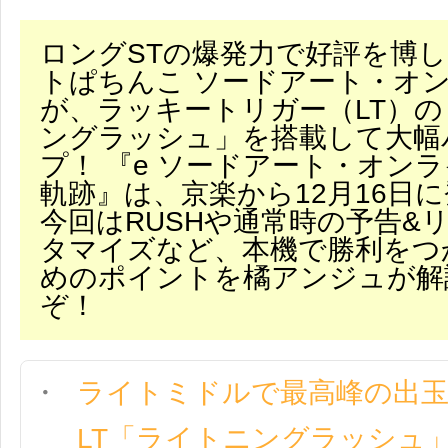
ロングSTの爆発力で好評を博
トぱちんこ ソードアート・オ
が、ラッキートリガー（LT）
ングラッシュ」を搭載して大幅
プ！ 『e ソードアート・オンラ
軌跡』は、京楽から12月16日
今回はRUSHや通常時の予告&
タマイズなど、本機で勝利をつ
めのポイントを橘アンジュが解
ぞ！
ライトミドルで最高峰の出玉
LT「ライトニングラッシュ