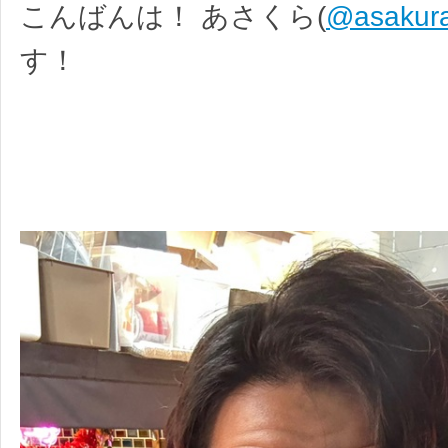
こんばんは！ あさくら(
@asakura
す！