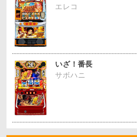
エレコ
いざ！番長
サボハニ