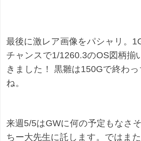
最後に激レア画像をパシャリ。1
チャンスで1/1260.3のOS図柄
きました！ 黒雛は150Gで終わ
ね。
来週5/5はGWに何の予定もなさ
ちー大先生に託します。ではま