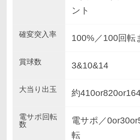
ント
確変突入率
100%／100回
賞球数
3&10&14
大当り出玉
約410or820or16
電サポ回転
電サポ／0or30or5
数
転