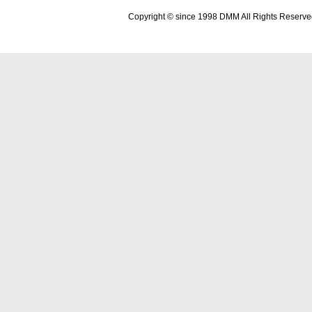
Copyright © since 1998 DMM All Rights Reserve