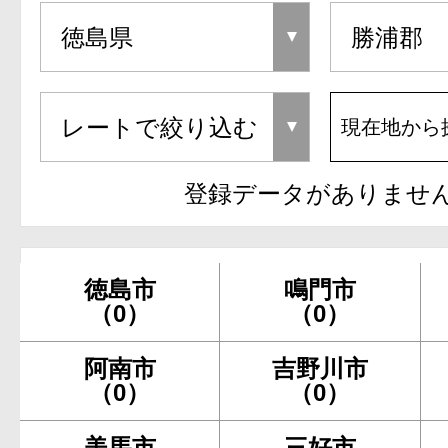
現在地から
登録データがありませ
徳島市
鳴門市
（0）
（0）
阿南市
吉野川市
（0）
（0）
美馬市
三好市