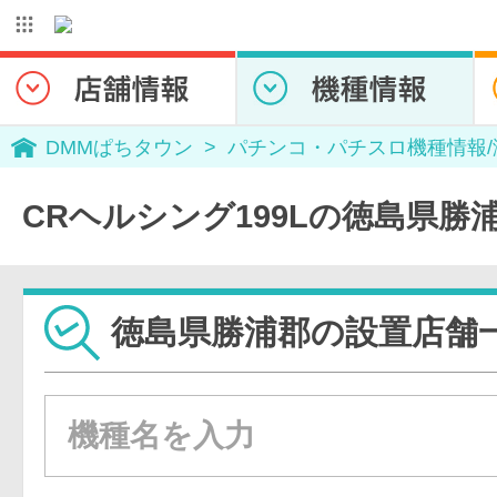
DMMぱちタウン
パチンコ・パチスロ機種情報
CRヘルシング199Lの徳島県勝
徳島県勝浦郡の設置店舗