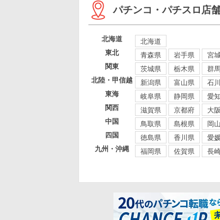
パチンコ・パチスロ店
北海道
北海道
東北
青森県
岩手県
宮
関東
茨城県
栃木県
群
北陸・甲信越
新潟県
富山県
石
東海
岐阜県
静岡県
愛
関西
滋賀県
京都府
大
中国
鳥取県
島根県
岡
四国
徳島県
香川県
愛
九州・沖縄
福岡県
佐賀県
長