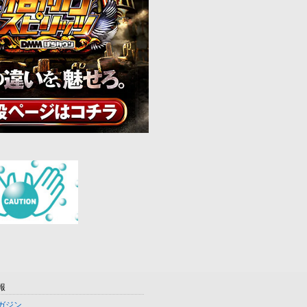
報
ガジン