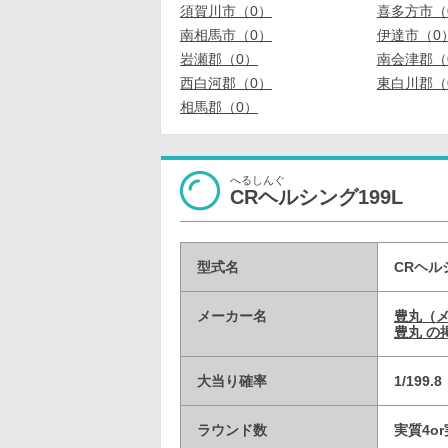
須賀川市（0）
喜多方市（
南相馬市（0）
伊達市（0
岩瀬郡（0）
南会津郡（
西白河郡（0）
東白川郡（
相馬郡（0）
へるしんぐ
CRヘルシング199L
型式名
CRヘル
メーカー名
豊丸（
豊丸 の
大当り確率
1/199
ラウンド数
実質4or