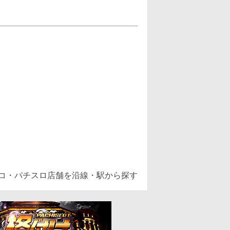
ンコ・パチスロ店舗を沿線・駅から探す