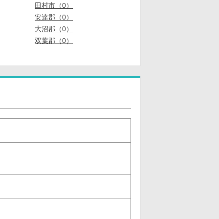
田村市（0）
安達郡（0）
大沼郡（0）
双葉郡（0）