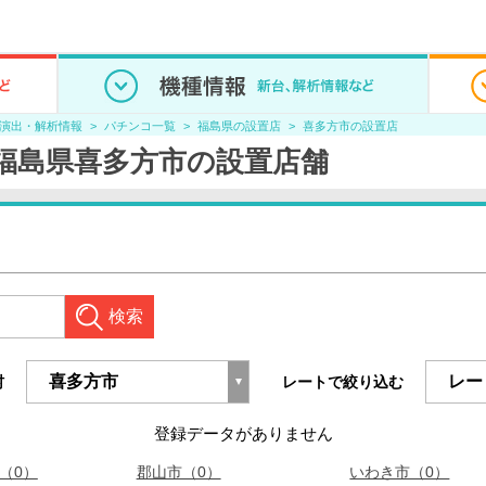
/演出・解析情報
パチンコ一覧
福島県の設置店
喜多方市の設置店
の福島県喜多方市の設置店舗
検索
村
レートで絞り込む
登録データがありません
（0）
郡山市（0）
いわき市（0）