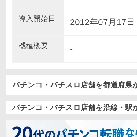
導入開始日
2012年07月17
機種概要
-
パチンコ・パチスロ店舗を都道府県
パチンコ・パチスロ店舗を沿線・駅