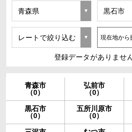
現在地から
登録データがありませ
青森市
弘前市
（0）
（0）
黒石市
五所川原市
（0）
（0）
三沢市
むつ市