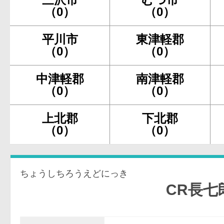
（0）
（0）
平川市
東津軽郡
（0）
（0）
中津軽郡
南津軽郡
（0）
（0）
上北郡
下北郡
（0）
（0）
ちょうしちろうえどにっき
CR長七郎江戸