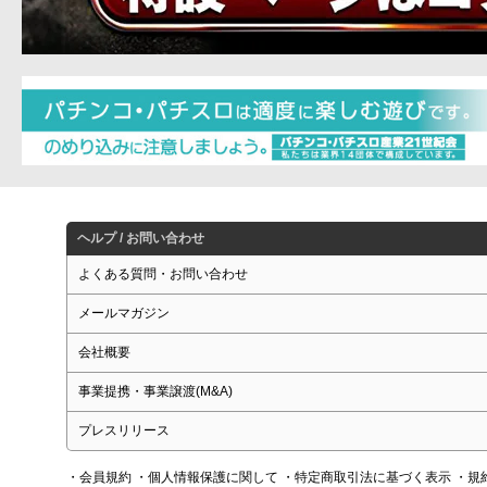
ヘルプ / お問い合わせ
よくある質問・お問い合わせ
メールマガジン
会社概要
事業提携・事業譲渡(M&A)
プレスリリース
・会員規約
・個人情報保護に関して
・特定商取引法に基づく表示
・規