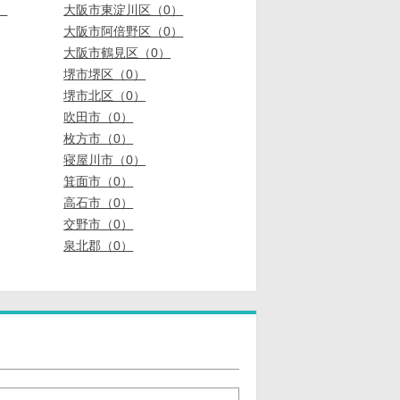
）
大阪市東淀川区（0）
大阪市阿倍野区（0）
大阪市鶴見区（0）
堺市堺区（0）
堺市北区（0）
吹田市（0）
枚方市（0）
寝屋川市（0）
箕面市（0）
高石市（0）
交野市（0）
泉北郡（0）