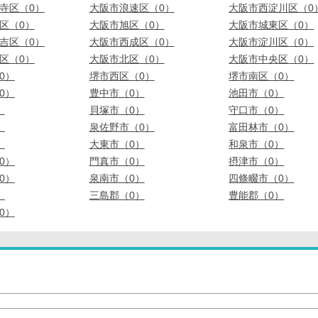
寺区（0）
大阪市浪速区（0）
大阪市西淀川区（0
区（0）
大阪市旭区（0）
大阪市城東区（0）
吉区（0）
大阪市西成区（0）
大阪市淀川区（0）
区（0）
大阪市北区（0）
大阪市中央区（0）
0）
堺市西区（0）
堺市南区（0）
0）
豊中市（0）
池田市（0）
）
貝塚市（0）
守口市（0）
）
泉佐野市（0）
富田林市（0）
）
大東市（0）
和泉市（0）
0）
門真市（0）
摂津市（0）
0）
泉南市（0）
四條畷市（0）
）
三島郡（0）
豊能郡（0）
0）