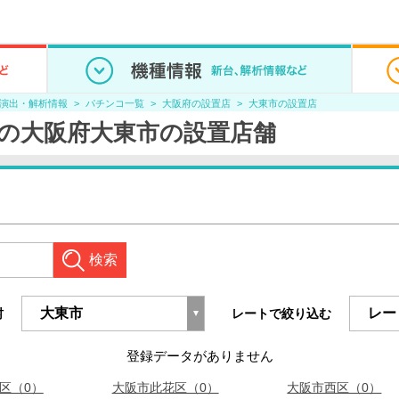
/演出・解析情報
パチンコ一覧
大阪府の設置店
大東市の設置店
Tの大阪府大東市の設置店舗
検索
村
レートで絞り込む
登録データがありません
区（0）
大阪市此花区（0）
大阪市西区（0）