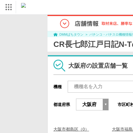
パチンコ・パチスロ機種情報
DMMぱちタウン
CR長七郎江戸日記N-
大阪府の設置店舗一覧
機種
都道府県
市区町
大阪市都島区（0）
大阪市福島