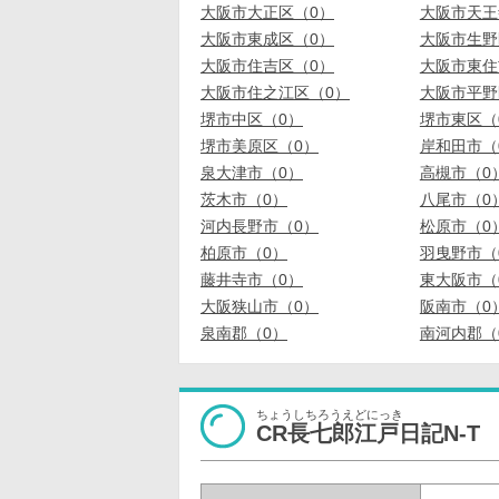
大阪市大正区（0）
大阪市天王
大阪市東成区（0）
大阪市生野
大阪市住吉区（0）
大阪市東住
大阪市住之江区（0）
大阪市平野
堺市中区（0）
堺市東区（
堺市美原区（0）
岸和田市（
泉大津市（0）
高槻市（0
茨木市（0）
八尾市（0
河内長野市（0）
松原市（0
柏原市（0）
羽曳野市（
藤井寺市（0）
東大阪市（
大阪狭山市（0）
阪南市（0
泉南郡（0）
南河内郡（
ちょうしちろうえどにっき
CR長七郎江戸日記N-T