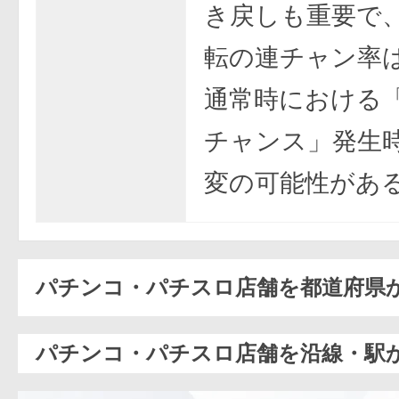
き戻しも重要で、
転の連チャン率は
通常時における
チャンス」発生
変の可能性があ
パチンコ・パチスロ店舗を都道府県
パチンコ・パチスロ店舗を沿線・駅