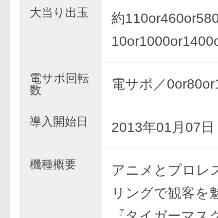
大当り出玉
約110or460or580
10or1000or1400
電サポ回転
電サポ／0or80or
数
導入開始日
2013年01月07
機種概要
アニメとプロレ
リングで観客を
『タイガーマス