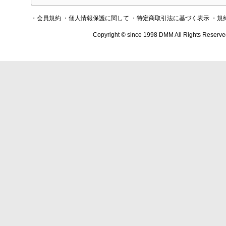
・会員規約
・個人情報保護に関して
・特定商取引法に基づく表示
・規
Copyright © since 1998 DMM All Rights Reserve