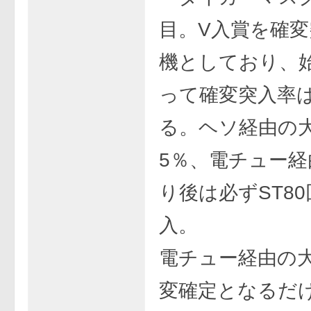
目。V入賞を確
機としており、
って確変突入率
る。ヘソ経由の
5％、電チュー経
り後は必ずST8
入。
電チュー経由の
変確定となるだ