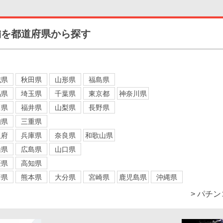
舗を都道府県から探す
城県
秋田県
山形県
福島県
馬県
埼玉県
千葉県
東京都
神奈川県
川県
福井県
山梨県
長野県
知県
三重県
阪府
兵庫県
奈良県
和歌山県
山県
広島県
山口県
媛県
高知県
崎県
熊本県
大分県
宮崎県
鹿児島県
沖縄県
> パチ