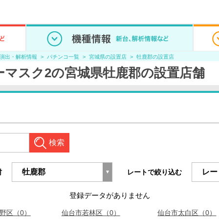
/演出・解析情報
パチンコ一覧
宮城県の設置店
牡鹿郡の設置店
ーマスク2の宮城県牡鹿郡の設置店舗
検索
村
レートで絞り込む
登録データがありません
野区（0）
仙台市若林区（0）
仙台市太白区（0）