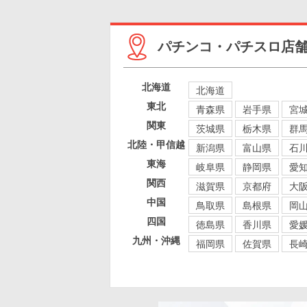
パチンコ・パチスロ店
北海道
北海道
東北
青森県
岩手県
宮
関東
茨城県
栃木県
群
北陸・甲信越
新潟県
富山県
石
東海
岐阜県
静岡県
愛
関西
滋賀県
京都府
大
中国
鳥取県
島根県
岡
四国
徳島県
香川県
愛
九州・沖縄
福岡県
佐賀県
長