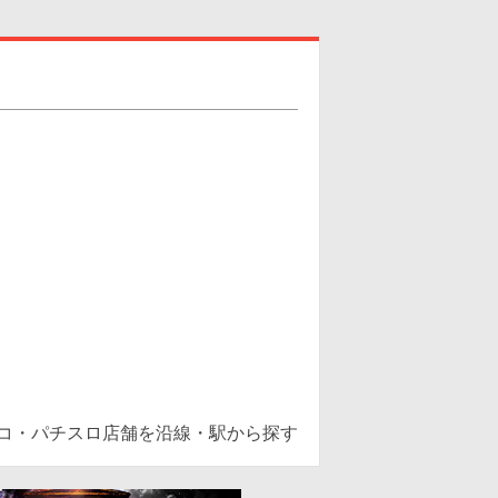
ンコ・パチスロ店舗を沿線・駅から探す