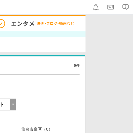
0件
仙台市泉区（0）