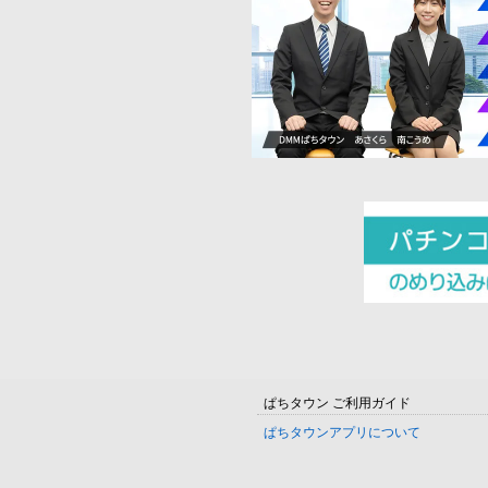
ぱちタウン ご利用ガイド
ぱちタウンアプリについて