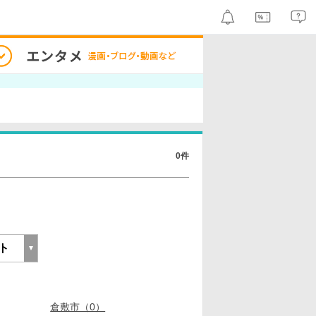
0件
倉敷市（0）