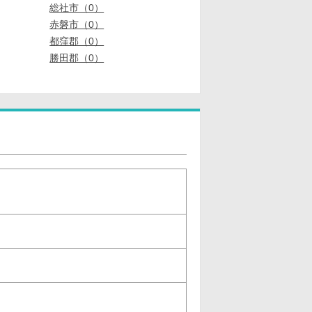
総社市（0）
赤磐市（0）
都窪郡（0）
勝田郡（0）