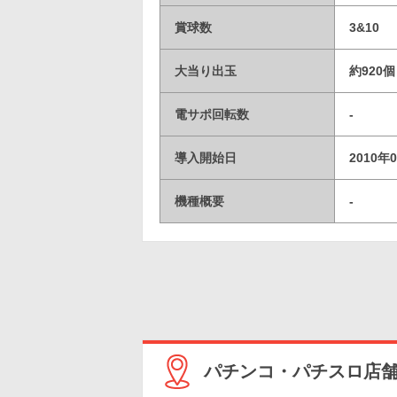
賞球数
3&10
大当り出玉
約920個
電サポ回転数
-
導入開始日
2010年
機種概要
-
パチンコ・パチスロ店