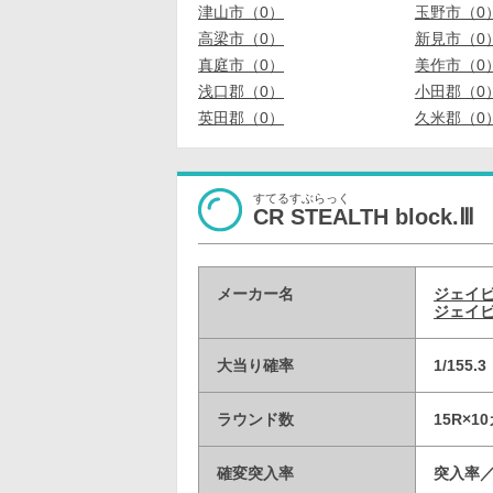
津山市（0）
玉野市（0
高梁市（0）
新見市（0
真庭市（0）
美作市（0
浅口郡（0）
小田郡（0
英田郡（0）
久米郡（0
すてるすぶらっく
CR STEALTH block.Ⅲ
メーカー名
ジェイ
ジェイビ
大当り確率
1/155.3
ラウンド数
15R×1
確変突入率
突入率／