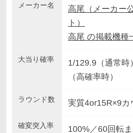
メーカー名
高尾（メーカー
ト）
高尾 の掲載機種
大当り確率
1/129.9（通常時）
（高確率時）
ラウンド数
実質4or15R×9
確変突入率
100%／60回転