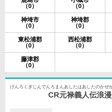
（0）
（0）
神埼市
神埼郡
（0）
（0）
東松浦郡
西松浦郡
（0）
（0）
藤津郡
（0）
げんろくぎじんでんろまんあしたはあしたのかぜ
CR元禄義人伝浪漫～明