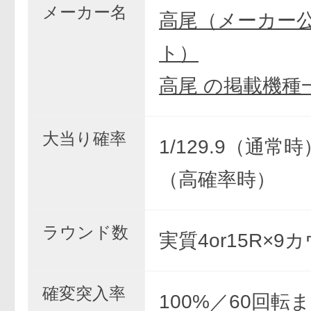
メーカー名
高尾（メーカー
ト）
高尾 の掲載機種
大当り確率
1/129.9（通常時）
（高確率時）
ラウンド数
実質4or15R×9
確変突入率
100%／60回転