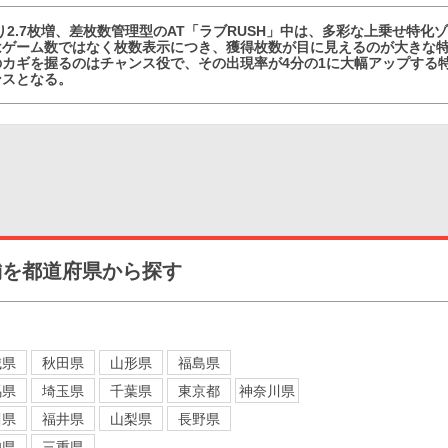
り2.7枚増、差枚数管理型のAT「ラブRUSH」中は、多彩な上乗せ特
はゲーム数ではなく枚数表示につき、獲得枚数が目に見えるのが大きな
カギを握るのはチャンス役で、その出現率が4分の1に大幅アップする特殊
ンスとなる。
舗を都道府県から探す
城県
秋田県
山形県
福島県
馬県
埼玉県
千葉県
東京都
神奈川県
川県
福井県
山梨県
長野県
知県
三重県