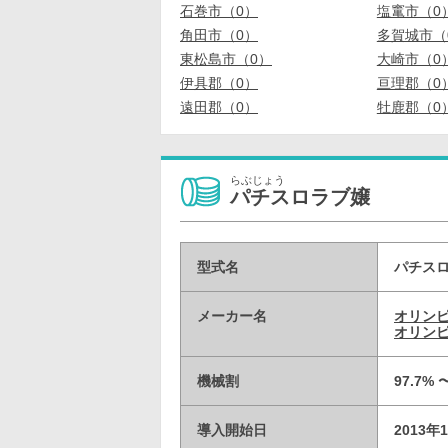
石巻市（0）
塩竃市（0
角田市（0）
多賀城市（
東松島市（0）
大崎市（0
伊具郡（0）
亘理郡（0
遠田郡（0）
牡鹿郡（0
らぶじょう
パチスロラブ嬢
型式名
パチスロ
メーカー名
オリン
オリンピ
機械割
97.7% 
導入開始日
2013年