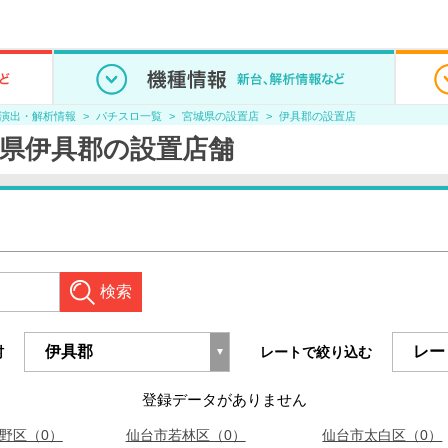
/演出・解析情報
パチスロ一覧
宮城県の設置店
伊具郡の設置店
県伊具郡の設置店舗
検索
村
レートで絞り込む
登録データがありません
野区（0）
仙台市若林区（0）
仙台市太白区（0）