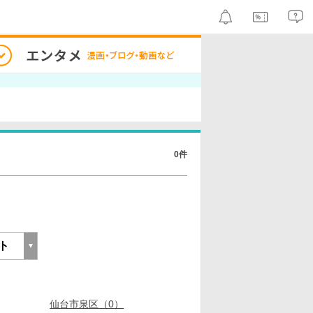
0件
仙台市泉区（0）