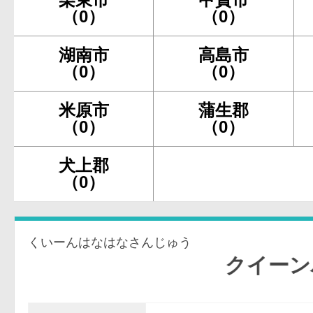
（0）
（0）
湖南市
高島市
（0）
（0）
米原市
蒲生郡
（0）
（0）
犬上郡
（0）
くいーんはなはなさんじゅう
クイーンハナハ