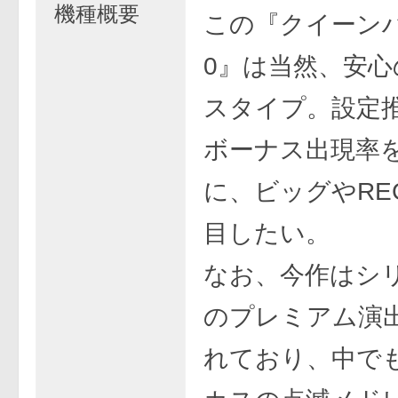
機種概要
この『クイーンハ
0』は当然、安心
スタイプ。設定
ボーナス出現率
に、ビッグやRE
目したい。
なお、今作はシ
のプレミアム演
れており、中で