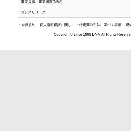
事業提携・事業譲渡(M&A)
プレスリリース
・会員規約
・個人情報保護に関して
・特定商取引法に基づく表示
・規
Copyright © since 1998 DMM All Rights Reserve