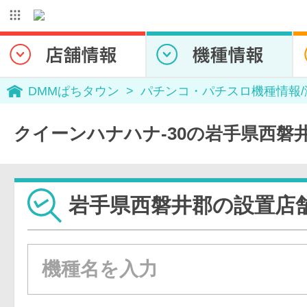
DMMぱちタウン
パチンコ・パチスロ機種情報
クイーンハナハナ-30の岩手県西磐
岩手県西磐井郡の設置店