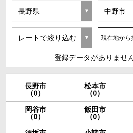
現在地から
登録データがありませ
長野市
松本市
（0）
（0）
岡谷市
飯田市
（0）
（0）
須坂市
小諸市