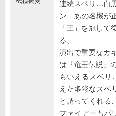
機種概要
連続スベリ…白
ン…あの名機が
「王」を冠して
る。
演出で重要なカ
は『竜王伝説』
もいえるスベリ
えた多彩なスベ
と誘ってくれる
ファイアーもパ