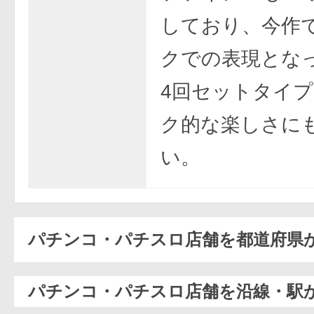
しており、今作
クでの表現とな
4回セットタイ
ク的な楽しさに
い。
パチンコ・パチスロ店舗を都道府県
パチンコ・パチスロ店舗を沿線・駅