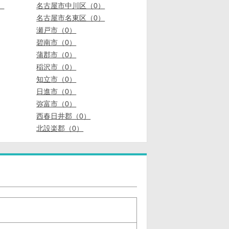
）
名古屋市中川区（0）
名古屋市名東区（0）
瀬戸市（0）
碧南市（0）
蒲郡市（0）
稲沢市（0）
知立市（0）
日進市（0）
弥富市（0）
西春日井郡（0）
北設楽郡（0）