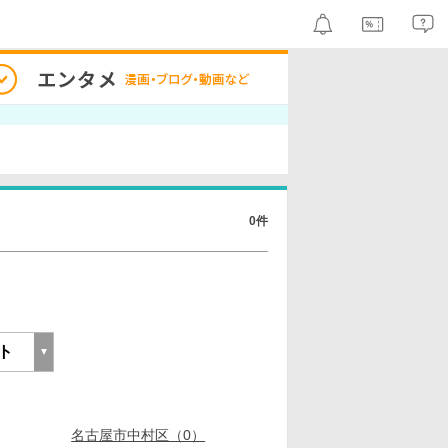
0件
名古屋市中村区（0）