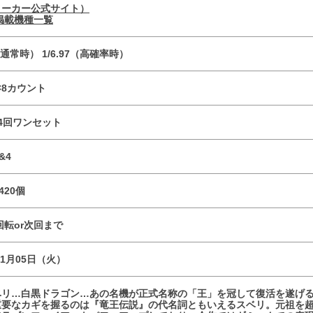
メーカー公式サイト）
掲載機種一覧
7（通常時） 1/6.97（高確率時）
R×8カウント
／4回ワンセット
&4
420個
0回転or次回まで
11月05日（火）
ベリ…白黒ドラゴン…あの名機が正式名称の「王」を冠して復活を遂げ
重要なカギを握るのは『竜王伝説』の代名詞ともいえるスベリ。元祖を