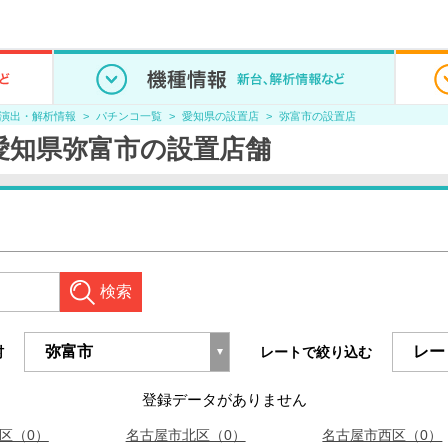
/演出・解析情報
パチンコ一覧
愛知県の設置店
弥富市の設置店
9の愛知県弥富市の設置店舗
検索
村
レートで絞り込む
登録データがありません
区（0）
名古屋市北区（0）
名古屋市西区（0）