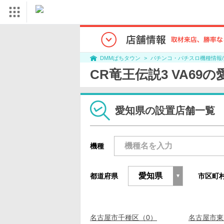
パチンコ・パチスロ機種情報
DMMぱちタウン
CR竜王伝説3 VA6
愛知県の設置店舗一覧
機種
都道府県
市区町
名古屋市千種区（0）
名古屋市東