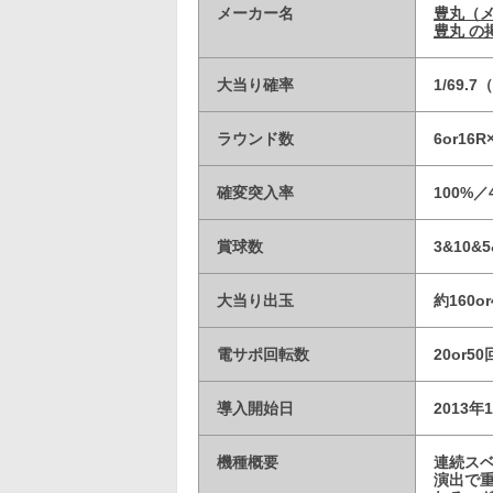
メーカー名
豊丸（
豊丸 の
大当り確率
1/69.
ラウンド数
6or16
確変突入率
100%
賞球数
3&10&5
大当り出玉
約160or
電サポ回転数
20or5
導入開始日
2013年
機種概要
連続ス
演出で