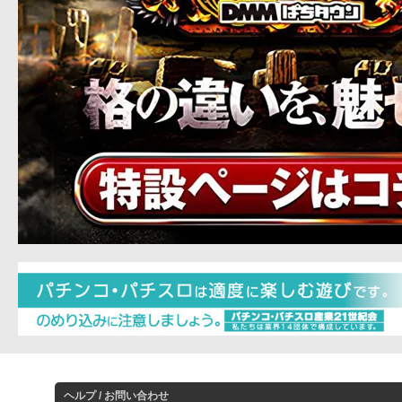
ヘルプ / お問い合わせ