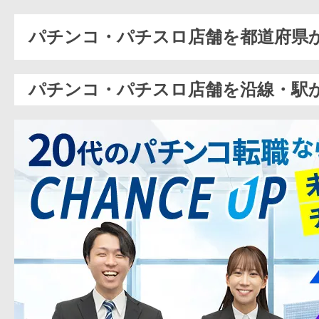
パチンコ・パチスロ店舗を都道府県
パチンコ・パチスロ店舗を沿線・駅