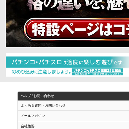
ヘルプ / お問い合わせ
よくある質問・お問い合わせ
メールマガジン
会社概要