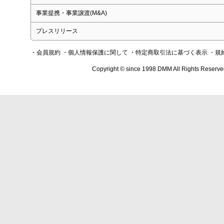
事業提携・事業譲渡(M&A)
プレスリリース
・会員規約
・個人情報保護に関して
・特定商取引法に基づく表示
・規
Copyright © since 1998 DMM All Rights Reserve