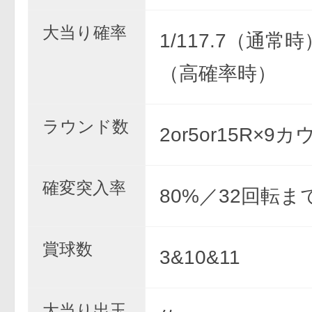
大当り確率
1/117.7（通常時）
（高確率時）
ラウンド数
2or5or15R×9
確変突入率
80%／32回転ま
賞球数
3&10&11
大当り出玉