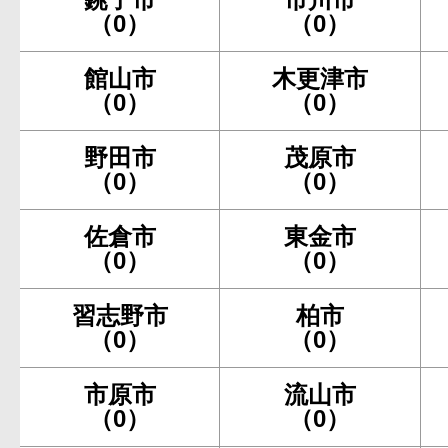
（0）
（0）
館山市
木更津市
（0）
（0）
野田市
茂原市
（0）
（0）
佐倉市
東金市
（0）
（0）
習志野市
柏市
（0）
（0）
市原市
流山市
（0）
（0）