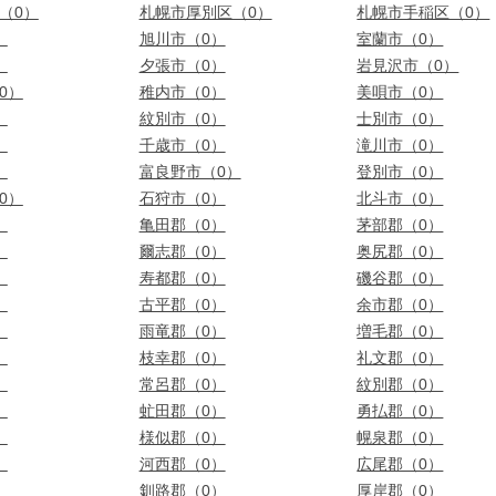
（0）
札幌市厚別区（0）
札幌市手稲区（0）
）
旭川市（0）
室蘭市（0）
）
夕張市（0）
岩見沢市（0）
0）
稚内市（0）
美唄市（0）
）
紋別市（0）
士別市（0）
）
千歳市（0）
滝川市（0）
）
富良野市（0）
登別市（0）
0）
石狩市（0）
北斗市（0）
）
亀田郡（0）
茅部郡（0）
）
爾志郡（0）
奥尻郡（0）
）
寿都郡（0）
磯谷郡（0）
）
古平郡（0）
余市郡（0）
）
雨竜郡（0）
増毛郡（0）
）
枝幸郡（0）
礼文郡（0）
）
常呂郡（0）
紋別郡（0）
）
虻田郡（0）
勇払郡（0）
）
様似郡（0）
幌泉郡（0）
）
河西郡（0）
広尾郡（0）
）
釧路郡（0）
厚岸郡（0）