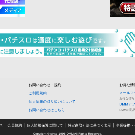
お問い合わせ・規約
お得な情
メールマ
ご利用規約
お得な情報
個人情報の取り扱いについて
DMMア
お問い合わせはこちら
DMMの商
ス
会員規約
個人情報保護に関して
特定商取引法に基づく表示
事業提携・事
Copyright © since 1998 DMM All Rights Reserved.