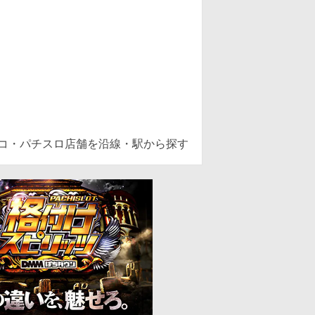
ンコ・パチスロ店舗を沿線・駅から探す