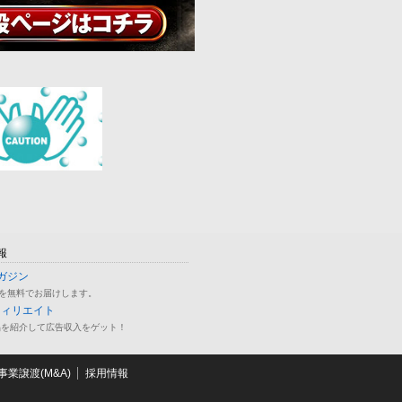
報
ガジン
を無料でお届けします。
フィリエイト
品を紹介して広告収入をゲット！
業譲渡(M&A)
採用情報