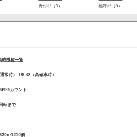
）
野付郡（0）
標津郡（0）
掲載機種一覧
8（通常時） 1/5.43（高確率時）
r15R×9カウント
6回転まで
320or1210個