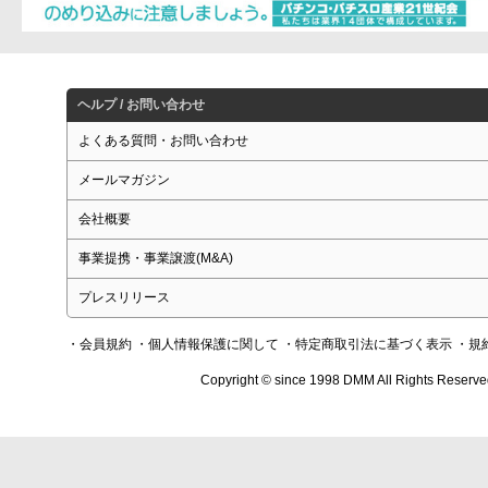
ヘルプ / お問い合わせ
よくある質問・お問い合わせ
メールマガジン
会社概要
事業提携・事業譲渡(M&A)
プレスリリース
・会員規約
・個人情報保護に関して
・特定商取引法に基づく表示
・規
Copyright © since 1998 DMM All Rights Reserve