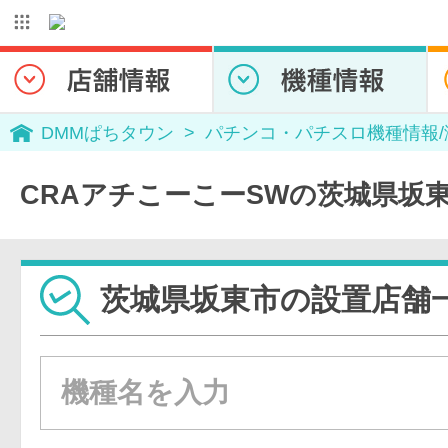
DMMぱちタウン
パチンコ・パチスロ機種情報
CRAアチこーこーSWの茨城県坂
茨城県坂東市の設置店舗