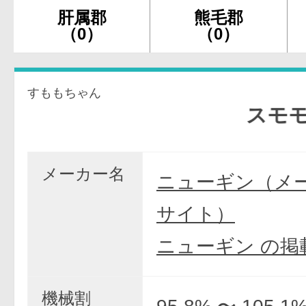
肝属郡
熊毛郡
（0）
（0）
すももちゃん
スモモチ
メーカー名
ニューギン（メ
サイト）
ニューギン の掲
機械割