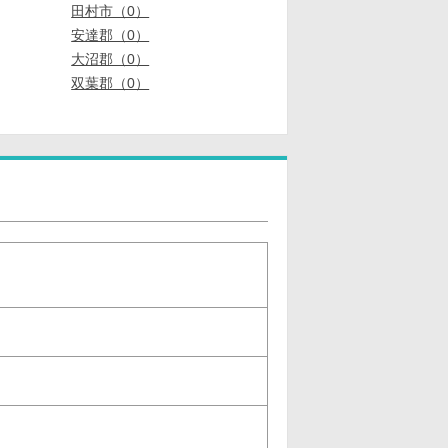
田村市（0）
安達郡（0）
大沼郡（0）
双葉郡（0）