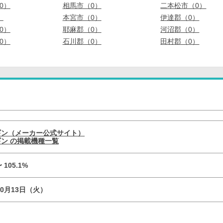
0）
相馬市（0）
二本松市（0）
）
本宮市（0）
伊達郡（0）
0）
耶麻郡（0）
河沼郡（0）
0）
石川郡（0）
田村郡（0）
ギン（メーカー公式サイト）
ン の掲載機種一覧
〜 105.1%
10月13日（火）