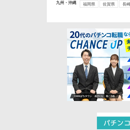
九州・沖縄
福岡県
佐賀県
長