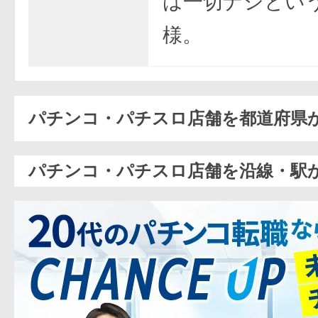
は一切ナシとい
様。
パチンコ・パチスロ店舗を都道府県
パチンコ・パチスロ店舗を沿線・駅