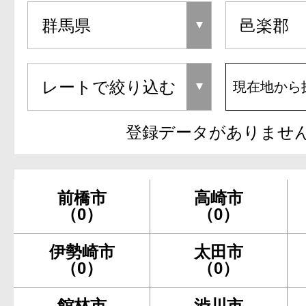
現在地から
登録データがありませ
前橋市
高崎市
（0）
（0）
伊勢崎市
太田市
（0）
（0）
館林市
渋川市