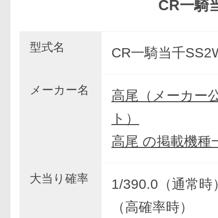
CR一騎当千SS
型式名
CR一騎当千SS2
メーカー名
高尾（メーカー
ト）
高尾 の掲載機種
大当り確率
1/390.0（通常時）
（高確率時）