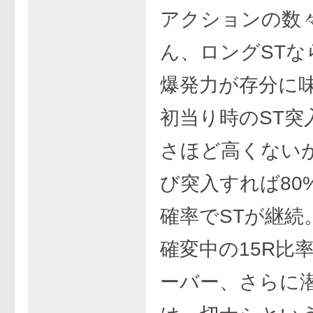
アクションの数
ん、ロングSTな
爆発力が存分に
初当り時のST突
さほど高くない
び突入すれば80
確率でSTが継続
確変中の15R比
ーバー、さらに