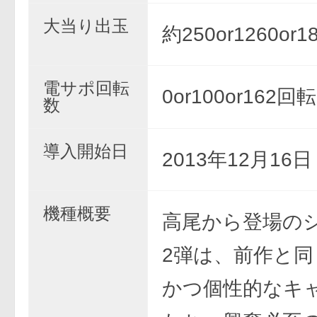
大当り出玉
約250or1260or1
電サポ回転
0or100or162回転
数
導入開始日
2013年12月16
機種概要
高尾から登場の
2弾は、前作と同
かつ個性的なキ