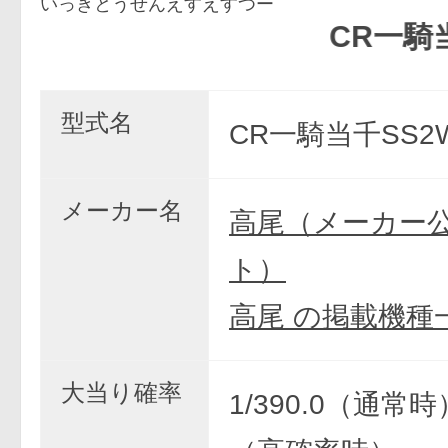
いっきとうせんえすえすつー
CR一騎当千SS
型式名
CR一騎当千SS2
メーカー名
高尾（メーカー
ト）
高尾 の掲載機種
大当り確率
1/390.0（通常時）