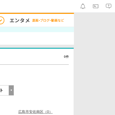
0件
広島市安佐南区（0）