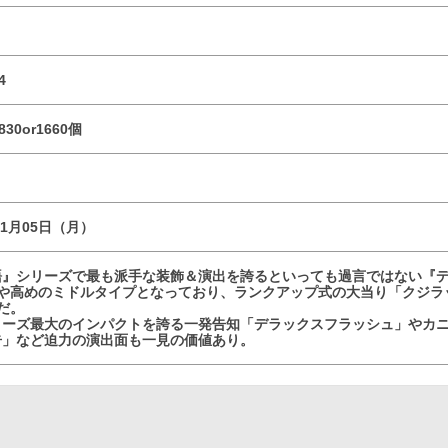
4
830or1660個
11月05日（月）
』シリーズで最も派手な装飾＆演出を誇るといっても過言ではない『デラ
やや高めのミドルタイプとなっており、ランクアップ式の大当り「クジラ
だ。
リーズ最大のインパクトを誇る一発告知「デラックスフラッシュ」やカ
告」など迫力の演出面も一見の価値あり。