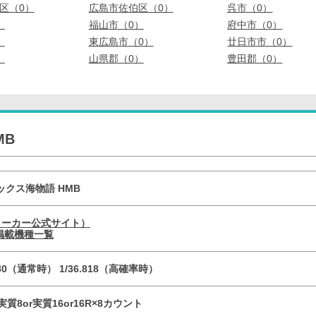
区（0）
広島市佐伯区（0）
呉市（0）
）
福山市（0）
府中市（0）
）
東広島市（0）
廿日市市（0）
）
山県郡（0）
豊田郡（0）
MB
ックス海物語 HMB
メーカー公式サイト）
掲載機種一覧
.180（通常時） 1/36.818（高確率時）
実質8or実質16or16R×8カウント