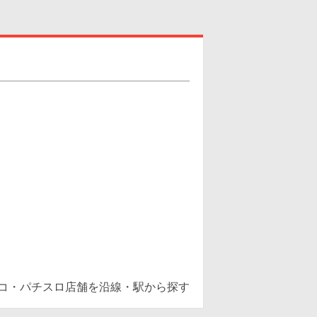
ンコ・パチスロ店舗を沿線・駅から探す