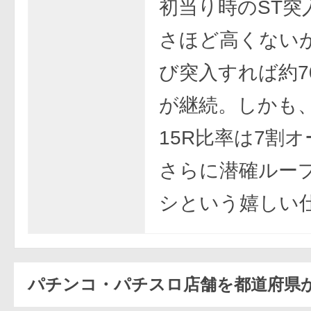
初当り時のST突
さほど高くない
び突入すれば約7
が継続。しかも
15R比率は7割
さらに潜確ルー
シという嬉しい
パチンコ・パチスロ店舗を都道府県