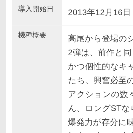
導入開始日
2013年12月16
機種概要
高尾から登場の
2弾は、前作と同
かつ個性的なキ
たち、興奮必至
アクションの数
ん、ロングSTな
爆発力が存分に