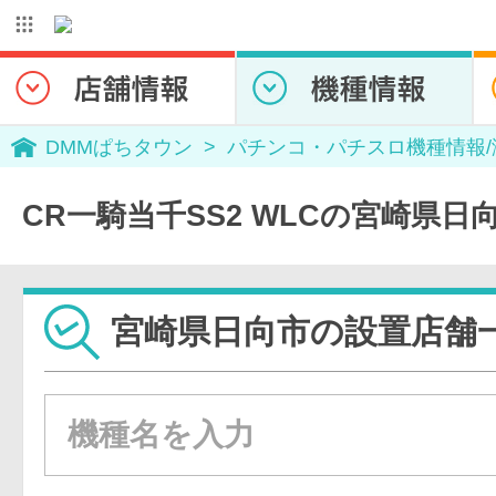
DMMぱちタウン
パチンコ・パチスロ機種情報
CR一騎当千SS2 WLCの宮崎県
宮崎県日向市の設置店舗