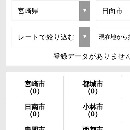
現在地から
登録データがありませ
宮崎市
都城市
（0）
（0）
日南市
小林市
（0）
（0）
串間市
西都市