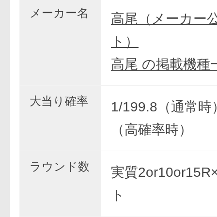
メーカー名
高尾（メーカー
ト）
高尾 の掲載機種
大当り確率
1/199.8（通常時）
（高確率時）
ラウンド数
実質2or10or15
ト