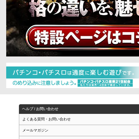
ヘルプ / お問い合わせ
よくある質問・お問い合わせ
メールマガジン