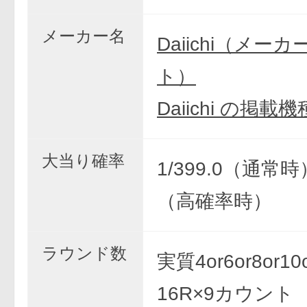
メーカー名
Daiichi（メー
ト）
Daiichi の掲載
大当り確率
1/399.0（通常時）
（高確率時）
ラウンド数
実質4or6or8or10o
16R×9カウント