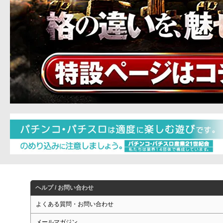
ヘルプ / お問い合わせ
よくある質問・お問い合わせ
メールマガジン