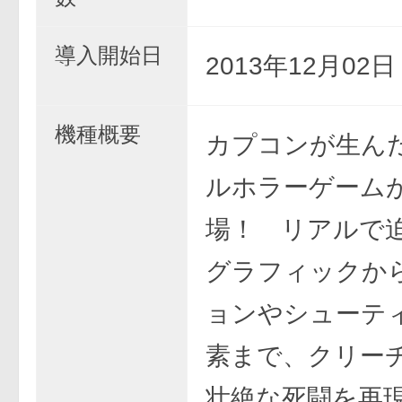
導入開始日
2013年12月02
機種概要
カプコンが生ん
ルホラーゲーム
場！ リアルで
グラフィックか
ョンやシューテ
素まで、クリー
壮絶な死闘を再現し