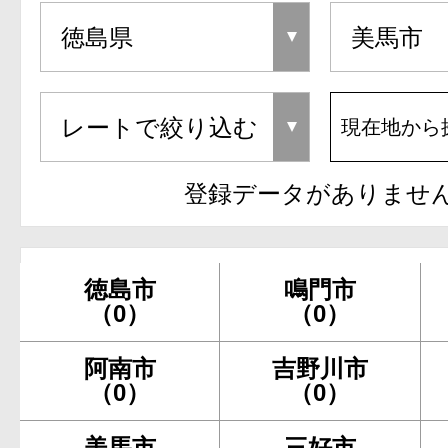
現在地から
登録データがありませ
徳島市
鳴門市
（0）
（0）
阿南市
吉野川市
（0）
（0）
美馬市
三好市