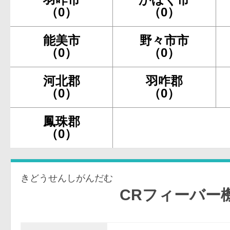
（0）
（0）
能美市
野々市市
（0）
（0）
河北郡
羽咋郡
（0）
（0）
鳳珠郡
（0）
きどうせんしがんだむ
CRフィーバー機動戦