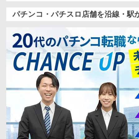
パチンコ・パチスロ店舗を沿線・駅