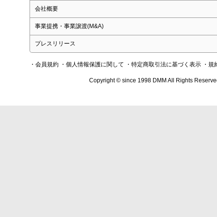
会社概要
事業提携・事業譲渡(M&A)
プレスリリース
・会員規約
・個人情報保護に関して
・特定商取引法に基づく表示
・規
Copyright © since 1998 DMM All Rights Reserve