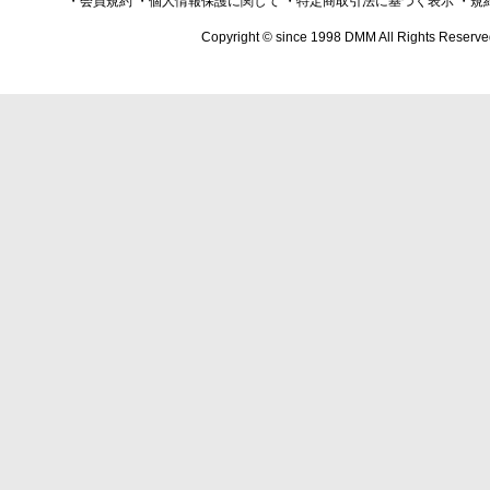
・会員規約
・個人情報保護に関して
・特定商取引法に基づく表示
・規
Copyright © since 1998 DMM All Rights Reserve