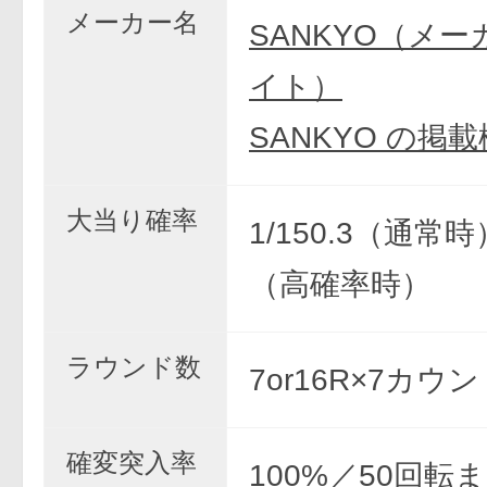
メーカー名
SANKYO（メ
イト）
SANKYO の掲
大当り確率
1/150.3（通常時）
（高確率時）
ラウンド数
7or16R×7カウ
確変突入率
100%／50回転