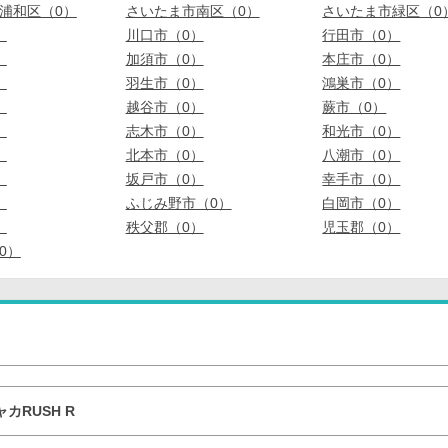
浦和区（0）
さいたま市南区（0）
さいたま市緑区（0
）
川口市（0）
行田市（0）
）
加須市（0）
本庄市（0）
）
羽生市（0）
鴻巣市（0）
）
越谷市（0）
蕨市（0）
）
志木市（0）
和光市（0）
）
北本市（0）
八潮市（0）
）
坂戸市（0）
幸手市（0）
）
ふじみ野市（0）
白岡市（0）
）
秩父郡（0）
児玉郡（0）
0）
カRUSH R