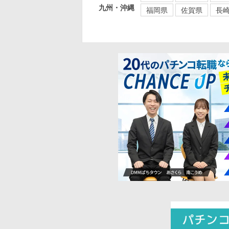
九州・沖縄
福岡県
佐賀県
長