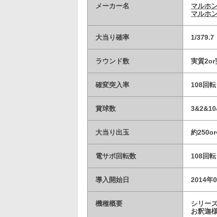
メーカー名
マルホ
マルホン
大当り確率
1/379
ラウンド数
実質2or
確変突入率
108回
賞球数
3&2&10
大当り出玉
約250or
電サポ回転数
108回転
導入開始日
2014年
機種概要
シリーズ
お釈迦