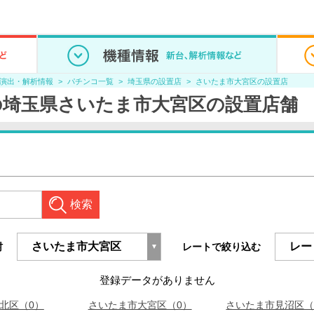
/演出・解析情報
パチンコ一覧
埼玉県の設置店
さいたま市大宮区の設置店
Rの埼玉県さいたま市大宮区の設置店舗
検索
村
レートで絞り込む
登録データがありません
北区（0）
さいたま市大宮区（0）
さいたま市見沼区（