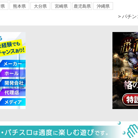
崎県
熊本県
大分県
宮崎県
鹿児島県
沖縄県
> パチ