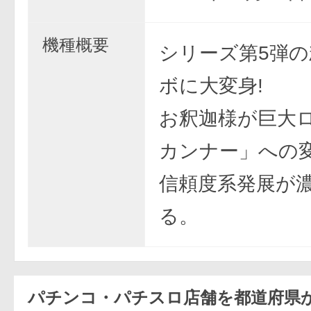
機種概要
シリーズ第5弾
ボに大変身!
お釈迦様が巨大
カンナー」への
信頼度系発展が
る。
パチンコ・パチスロ店舗を都道府県