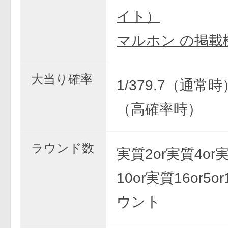
イト）
マルホン の掲載
大当り確率
1/379.7（通常時）
（高確率時）
ラウンド数
実質2or実質4or
10or実質16or5o
ウント