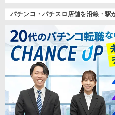
パチンコ・パチスロ店舗を沿線・駅