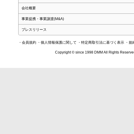
会社概要
事業提携・事業譲渡(M&A)
プレスリリース
・会員規約
・個人情報保護に関して
・特定商取引法に基づく表示
・規
Copyright © since 1998 DMM All Rights Reserve