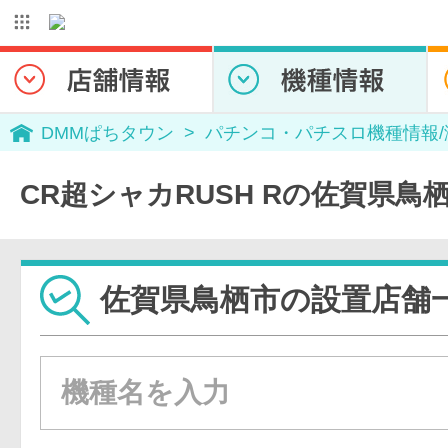
DMMぱちタウン
パチンコ・パチスロ機種情報
CR超シャカRUSH Rの佐賀県鳥
佐賀県鳥栖市の設置店舗