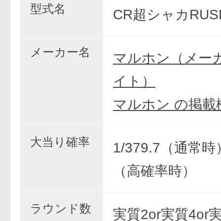
型式名
CR超シャカRUSH
メーカー名
マルホン（メー
イト）
マルホン の掲載
大当り確率
1/379.7（通常時）
（高確率時）
ラウンド数
実質2or実質4or