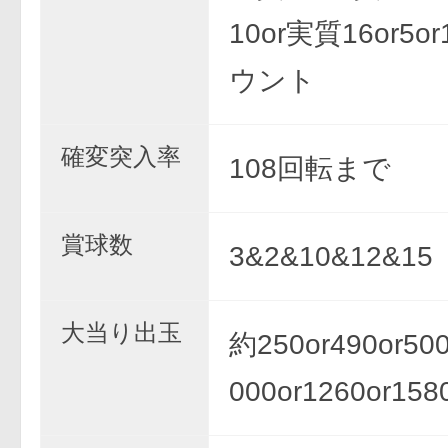
10or実質16or5o
ウント
確変突入率
108回転まで
賞球数
3&2&10&12&15
大当り出玉
約250or490or500
000or1260or158