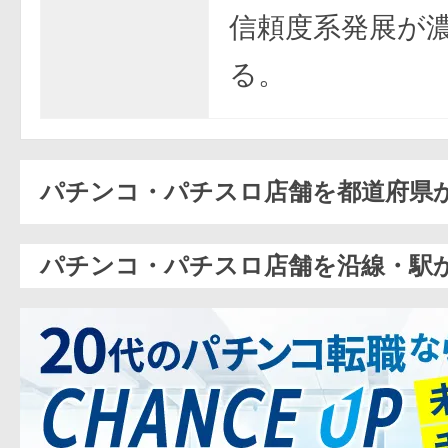
信頼度系発展が
る。
パチンコ・パチスロ店舗を都道府県
パチンコ・パチスロ店舗を沿線・駅