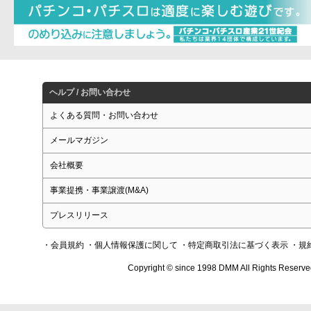
ヘルプ / お問い合わせ
よくある質問・お問い合わせ
メールマガジン
会社概要
事業提携・事業譲渡(M&A)
プレスリリース
・会員規約
・個人情報保護に関して
・特定商取引法に基づく表示
・規
Copyright © since 1998 DMM All Rights Reserve