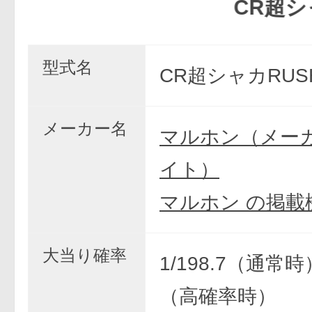
CR超シャカRU
型式名
CR超シャカRUSH
メーカー名
マルホン（メー
イト）
マルホン の掲載
大当り確率
1/198.7（通常時）
（高確率時）