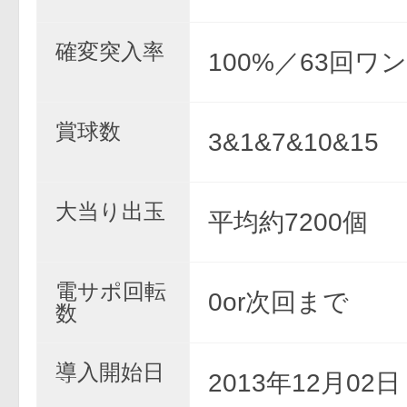
確変突入率
100%／63回ワ
賞球数
3&1&7&10&15
大当り出玉
平均約7200個
電サポ回転
0or次回まで
数
導入開始日
2013年12月02