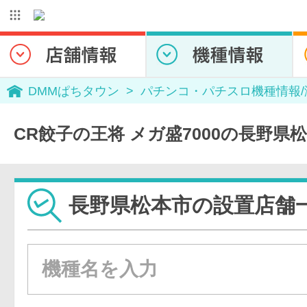
DMMぱちタウン
パチンコ・パチスロ機種情報
CR餃子の王将 メガ盛7000の長野県
長野県松本市の設置店舗