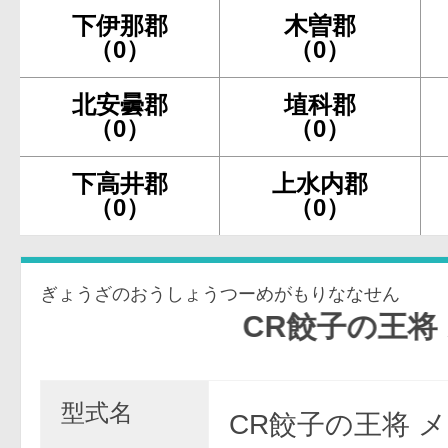
下伊那郡
木曽郡
（0）
（0）
北安曇郡
埴科郡
（0）
（0）
下高井郡
上水内郡
（0）
（0）
ぎょうざのおうしょうつーめがもりななせん
CR餃子の王将 メガ盛7
型式名
CR餃子の王将 メ