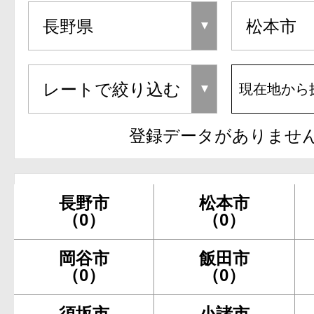
現在地から
登録データがありませ
長野市
松本市
（0）
（0）
岡谷市
飯田市
（0）
（0）
須坂市
小諸市