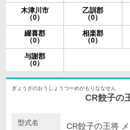
木津川市
乙訓郡
（0）
（0）
綴喜郡
相楽郡
（0）
（0）
与謝郡
（0）
ぎょうざのおうしょうつーめがもりななせん
CR餃子の王将 メ
型式名
CR餃子の王将 メ