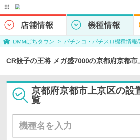
DMMぱちタウン
パチンコ・パチスロ機種情報
CR餃子の王将 メガ盛7000の京都府京都
京都府京都市上京区の設
覧