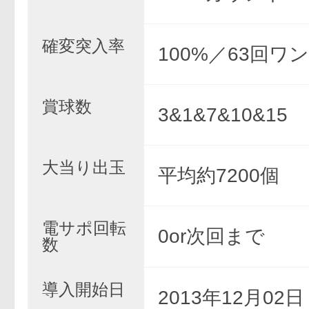
確変突入率
100%／63回ワ
賞球数
3&1&7&10&15
大当り出玉
平均約7200個
電サポ回転
0or次回まで
数
導入開始日
2013年12月02