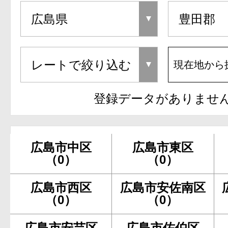
現在地から
登録データがありませ
広島市中区
広島市東区
（0）
（0）
広島市西区
広島市安佐南区
（0）
（0）
広島市安芸区
広島市佐伯区