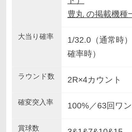
ト）
豊丸 の掲載機種
大当り確率
1/32.0（通常時）
確率時）
ラウンド数
2R×4カウント
確変突入率
100%／63回ワ
賞球数
3&1&7&10&15