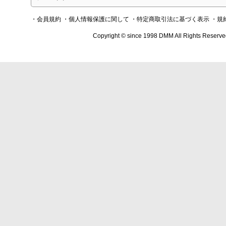
・会員規約
・個人情報保護に関して
・特定商取引法に基づく表示
・規
Copyright © since 1998 DMM All Rights Reserve