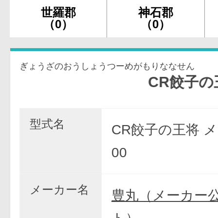
世羅郡
神石郡
（0）
（0）
ぎょうざのおうしょうつーめがもりななせん
CR餃子の王将 メ
型式名
CR餃子の王将 メ
00
メーカー名
豊丸（メーカー