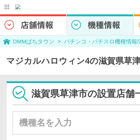
DMMぱちタウン
パチンコ・パチスロ機種情報
マジカルハロウィン4の滋賀県草
滋賀県草津市の設置店舗