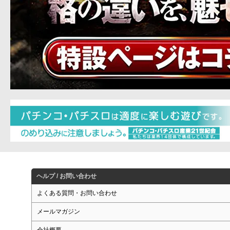
ヘルプ / お問い合わせ
よくある質問・お問い合わせ
メールマガジン