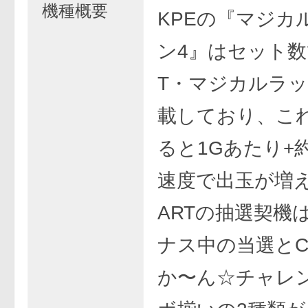
機種概要
KPEの『マジカ
ン4』はセット数
T・マジカルラ
載しており、こ
ると1Gあたり+約
速度で出玉が増
ARTの抽選契機
ナス中の当選とC
か〜ん☆チャレ