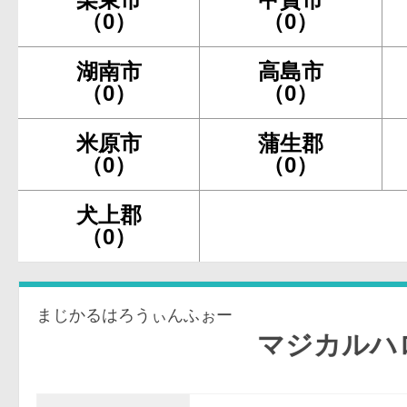
（0）
（0）
湖南市
高島市
（0）
（0）
米原市
蒲生郡
（0）
（0）
犬上郡
（0）
まじかるはろうぃんふぉー
マジカルハロウィ