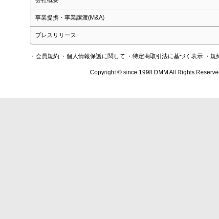
会社概要
事業提携・事業譲渡(M&A)
プレスリリース
・会員規約
・個人情報保護に関して
・特定商取引法に基づく表示
・規
Copyright © since 1998 DMM All Rights Reserve