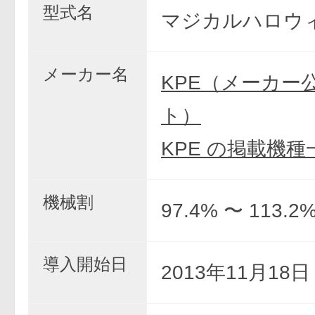
型式名
マジカルハロウィ
メーカー名
KPE（メーカー
ト）
KPE の掲載機種
機械割
97.4% 〜 113.2
導入開始日
2013年11月18