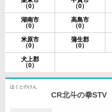
（0）
（0）
湖南市
高島市
（0）
（0）
米原市
蒲生郡
（0）
（0）
犬上郡
（0）
ほくとのけん
CR北斗の拳STV