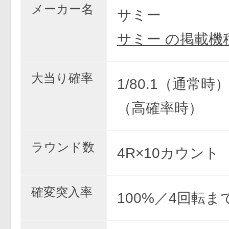
メーカー名
サミー
サミー の掲載機
大当り確率
1/80.1（通常時） 
（高確率時）
ラウンド数
4R×10カウント
確変突入率
100%／4回転ま