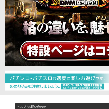
ヘルプ / お問い合わせ