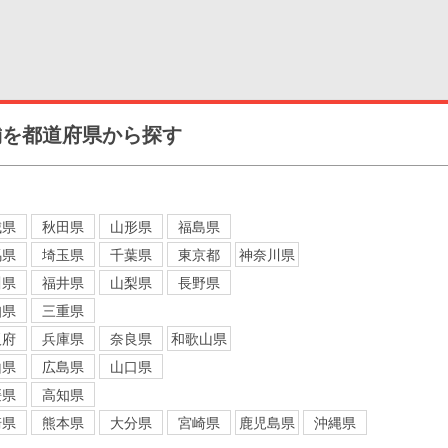
舗を都道府県から探す
城県
秋田県
山形県
福島県
馬県
埼玉県
千葉県
東京都
神奈川県
川県
福井県
山梨県
長野県
知県
三重県
阪府
兵庫県
奈良県
和歌山県
山県
広島県
山口県
媛県
高知県
崎県
熊本県
大分県
宮崎県
鹿児島県
沖縄県