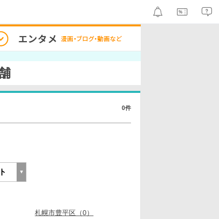
舗
0件
札幌市豊平区（0）