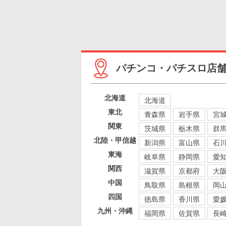
パチンコ・パチスロ店
北海道
北海道
東北
青森県
岩手県
宮
関東
茨城県
栃木県
群
北陸・甲信越
新潟県
富山県
石
東海
岐阜県
静岡県
愛
関西
滋賀県
京都府
大
中国
鳥取県
島根県
岡
四国
徳島県
香川県
愛
九州・沖縄
福岡県
佐賀県
長