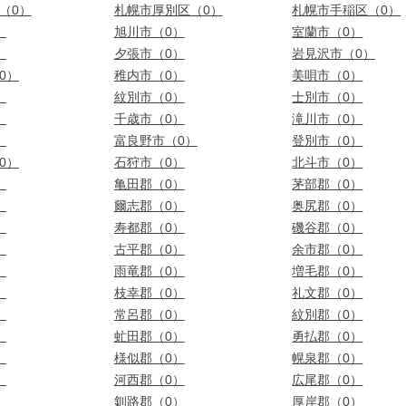
（0）
札幌市厚別区（0）
札幌市手稲区（0）
）
旭川市（0）
室蘭市（0）
）
夕張市（0）
岩見沢市（0）
0）
稚内市（0）
美唄市（0）
）
紋別市（0）
士別市（0）
）
千歳市（0）
滝川市（0）
）
富良野市（0）
登別市（0）
0）
石狩市（0）
北斗市（0）
）
亀田郡（0）
茅部郡（0）
）
爾志郡（0）
奥尻郡（0）
）
寿都郡（0）
磯谷郡（0）
）
古平郡（0）
余市郡（0）
）
雨竜郡（0）
増毛郡（0）
）
枝幸郡（0）
礼文郡（0）
）
常呂郡（0）
紋別郡（0）
）
虻田郡（0）
勇払郡（0）
）
様似郡（0）
幌泉郡（0）
）
河西郡（0）
広尾郡（0）
）
釧路郡（0）
厚岸郡（0）